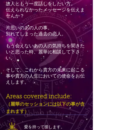
故人ともう一度話しをしたい方。
伝えられなかったメッセージを伝えま
せんか？
片思いのあの人の事。
別れてしまった過去の恋人。
もう会えないあの人の気持ちを聞きた
いと思った時、麗華に相談して下さ
い。
そして、これから貴方の未来に起こる
事や貴方の人生においての使命をお伝
えします。
Areas covered include:
（麗華のセッションには以下の事が含
まれます）
愛を持って接します。