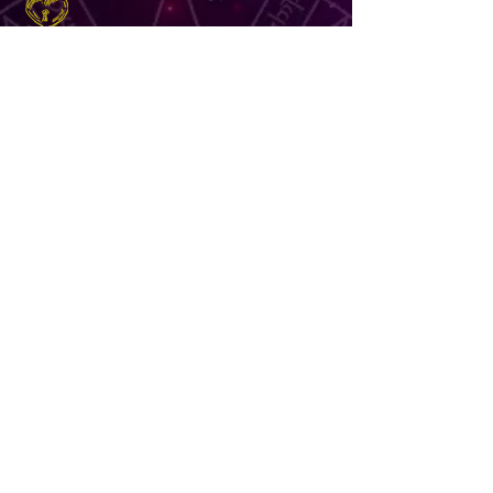
新しい機会と未知なる世界
の体験を貴方に。
貴方の未来や目標を叶
える為に答えを導きま
す。
貴方の中のスピリチュ
アルな力の成長と発展
を。
Provid from meeconya Co.,
Ltd. Please
contact us
for any