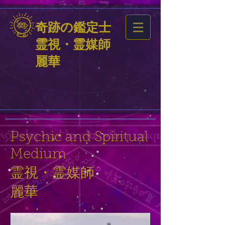
奇跡の鑑定士
霊視・霊媒師
麗華
Psychic and Spiritual
Medium
霊視・霊媒師
麗華